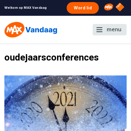
NPO S
Omroep 
Word lid
Welkom op MAX Vandaag
menu
oudejaarsconferences