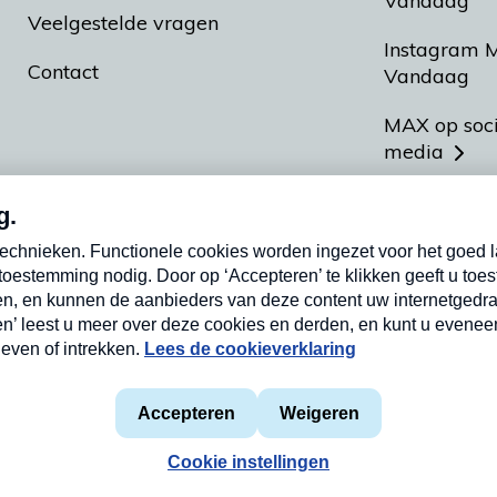
Vandaag
Veelgestelde vragen
Instagram 
Contact
Vandaag
MAX op soc
media
MAX vakan
Meldpunt A
Heel Hollan
aarden
Privacyverklaring
Cookieverklaring