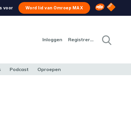
NPO Star
Omroep MAX
s voor
Word lid van Omroep MAX
Inloggen
Registreren
s
Podcast
Oproepen
CULTUUR
NATUUR & MILIEU
REIZEN & VERKEER