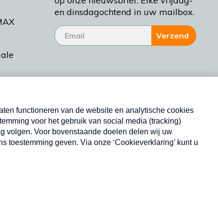
op onze nieuwsbrief. Elke vrijdag-
en dinsdagochtend in uw mailbox.
MAX
Verzend
iale
tieman
ctueel
Nieuwsbrief
d Bakt
Neem hier een gratis abonnement op onze
nieuwsbrief. Elke vrijdag- en dinsdagochtend in uw
mailbox.
Copyright © 2026 MAX Vandaag -
Omroep MAX
privacyverklaring