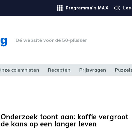
Programma's MAX
Lee
Dé website voor de 50-plusser
Onze columnisten
Recepten
Prijsvragen
Puzzel
ERK & RECHT
GEZONDHEID & SPORT
HUIS, TUIN & HOBBY
MEDIA & 
Onderzoek toont aan: koffie vergroot
de kans op een langer leven