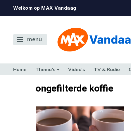
Welkom op MAX Vandaag
menu
Home
Thema’s
Video’s
TV & Radio
CONSUMENT
ETEN & DRINKEN
FAMILIE & RELATIE
GELD, W
ongefilterde koffie
TERUG NAAR TOEN