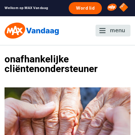
NPO S
Omroep 
Word lid
Welkom op MAX Vandaag
menu
onafhankelijke
cliëntenondersteuner