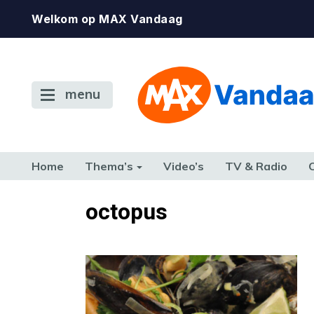
Welkom op MAX Vandaag
menu
Home
Thema’s
Video’s
TV & Radio
CONSUMENT
ETEN & DRINKEN
FAMILIE & RELATIE
GELD, W
octopus
TERUG NAAR TOEN