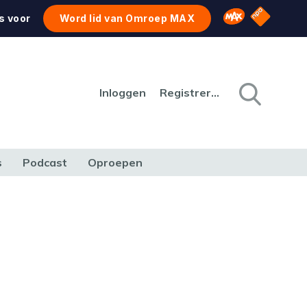
NPO Star
Omroep MAX
s voor
Word lid van Omroep MAX
Inloggen
Registreren
s
Podcast
Oproepen
CULTUUR
NATUUR & MILIEU
REIZEN & VERKEER