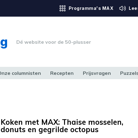
Programma's MAX
Lee
Dé website voor de 50-plusser
Onze columnisten
Recepten
Prijsvragen
Puzzel
ERK & RECHT
GEZONDHEID & SPORT
HUIS, TUIN & HOBBY
MEDIA & 
Koken met MAX: Thaise mosselen,
donuts en gegrilde octopus