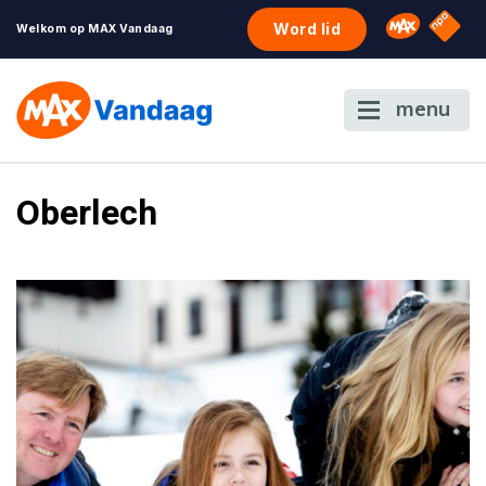
NPO S
Omroep 
Word lid
Welkom op MAX Vandaag
menu
Oberlech