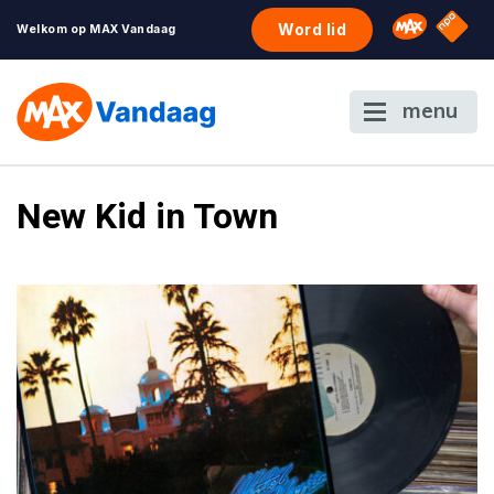
NPO S
Omroep 
Word lid
Welkom op MAX Vandaag
menu
New Kid in Town