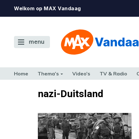
Welkom op MAX Vandaag
menu
Home
Thema’s
Video’s
TV & Radio
CONSUMENT
ETEN & DRINKEN
FAMILIE & RELATIE
GELD, W
nazi-Duitsland
TERUG NAAR TOEN