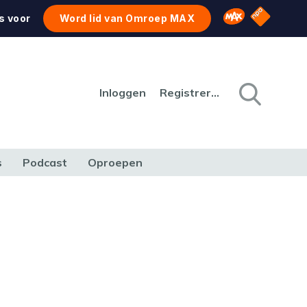
NPO Star
Omroep MAX
s voor
Word lid van Omroep MAX
Inloggen
Registreren
s
Podcast
Oproepen
CULTUUR
NATUUR & MILIEU
REIZEN & VERKEER