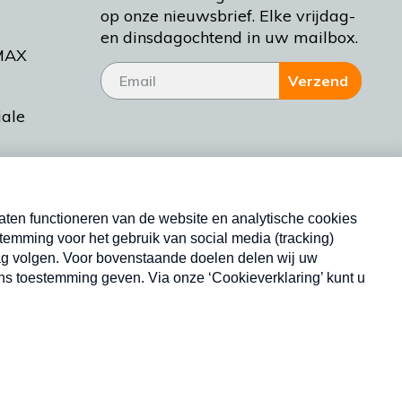
op onze nieuwsbrief. Elke vrijdag-
en dinsdagochtend in uw mailbox.
MAX
Verzend
iale
tieman
ctueel
Nieuwsbrief
d Bakt
Neem hier een gratis abonnement op onze
nieuwsbrief. Elke vrijdag- en dinsdagochtend in uw
mailbox.
Copyright © 2026 MAX Vandaag -
Omroep MAX
privacyverklaring