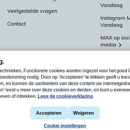
Vandaag
Veelgestelde vragen
Instagram 
Contact
Vandaag
MAX op soc
media
MAX vakan
Meldpunt A
Heel Hollan
aarden
Privacyverklaring
Cookieverklaring