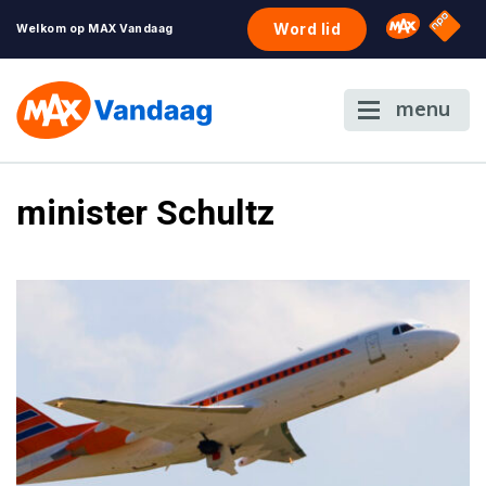
NPO S
Omroep 
Word lid
Welkom op MAX Vandaag
menu
minister Schultz