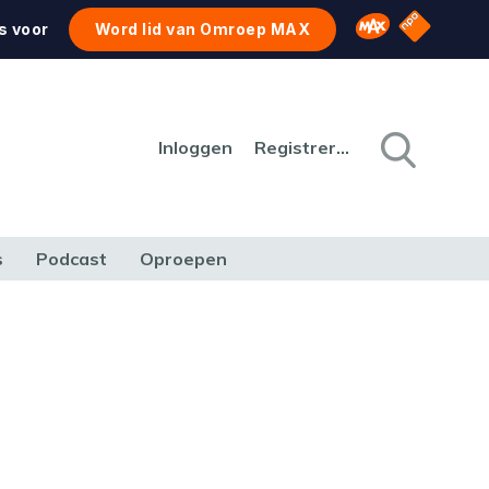
NPO Star
Omroep MAX
s voor
Word lid van Omroep MAX
Inloggen
Registreren
s
Podcast
Oproepen
CULTUUR
NATUUR & MILIEU
REIZEN & VERKEER