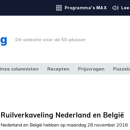
Programma's MAX
Lee
Dé website voor de 50-plusser
Onze columnisten
Recepten
Prijsvragen
Puzzel
ERK & RECHT
GEZONDHEID & SPORT
HUIS, TUIN & HOBBY
MEDIA & 
Ruilverkaveling Nederland en België
Nederland en België hebben op maandag 28 november 2016