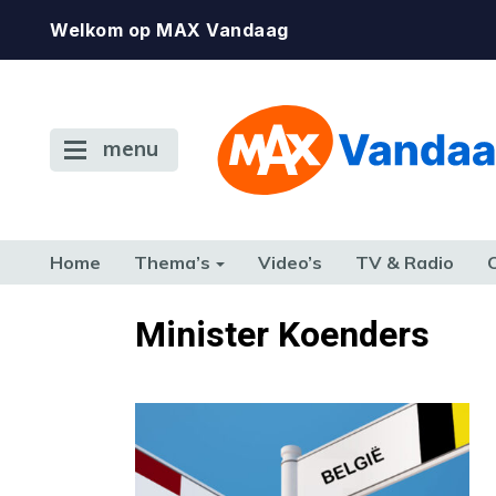
Welkom op MAX Vandaag
menu
Home
Thema’s
Video’s
TV & Radio
CONSUMENT
ETEN & DRINKEN
FAMILIE & RELATIE
GELD, W
Minister Koenders
TERUG NAAR TOEN