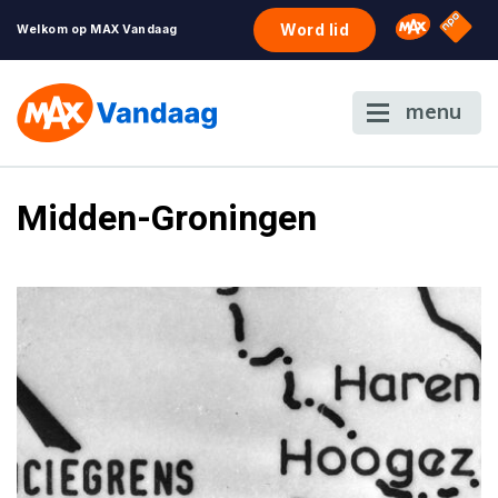
NPO S
Omroep 
Word lid
Welkom op MAX Vandaag
menu
Midden-Groningen