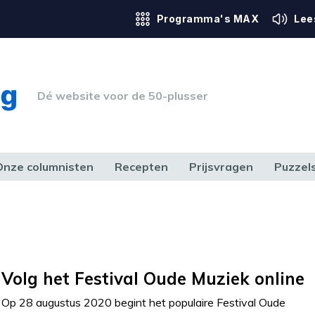
Programma's MAX
Lee
Dé website voor de 50-plusser
Onze columnisten
Recepten
Prijsvragen
Puzzel
ERK & RECHT
GEZONDHEID & SPORT
HUIS, TUIN & HOBBY
MEDIA & 
Volg het Festival Oude Muziek online
Op 28 augustus 2020 begint het populaire Festival Oude