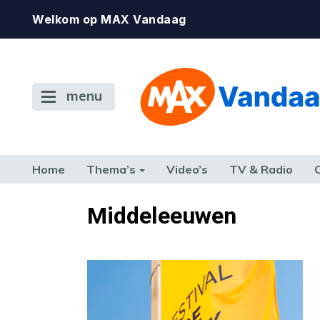
Welkom op MAX Vandaag
menu
Home
Thema’s
Video’s
TV & Radio
CONSUMENT
ETEN & DRINKEN
FAMILIE & RELATIE
GELD, W
Middeleeuwen
TERUG NAAR TOEN