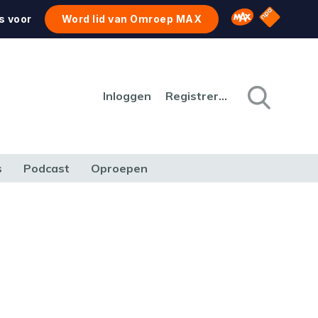
NPO Star
Omroep MAX
s voor
Word lid van Omroep MAX
Inloggen
Registreren
s
Podcast
Oproepen
CULTUUR
NATUUR & MILIEU
REIZEN & VERKEER