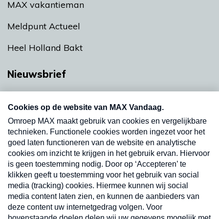
MAX vakantieman
Meldpunt Actueel
Heel Holland Bakt
Nieuwsbrief
Neem hier een gratis abonnement op onze
nieuwsbrief. Elke vrijdag- en dinsdagochtend in
uw mailbox.
Verzend