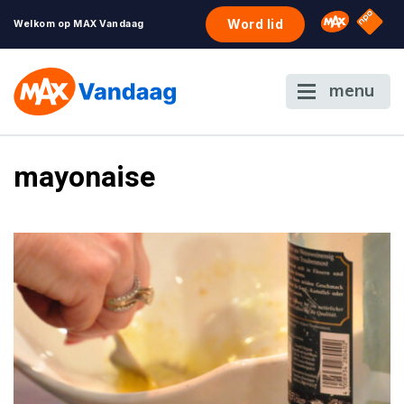
NPO S
Omroep 
Word lid
Welkom op MAX Vandaag
menu
mayonaise