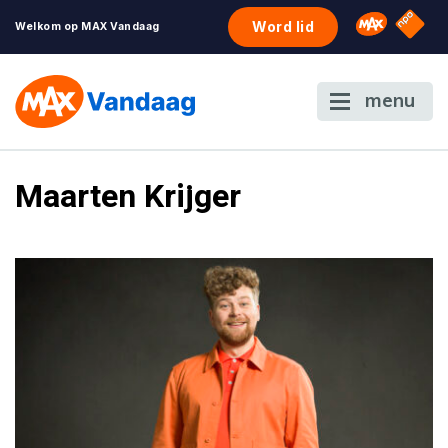
NPO S
Omroep 
Word lid
Welkom op MAX Vandaag
menu
Maarten Krijger