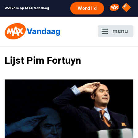
NPO S
Omroep 
Word lid
Welkom op MAX Vandaag
menu
Lijst Pim Fortuyn