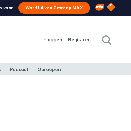
NPO Star
Omroep MAX
s voor
Word lid van Omroep MAX
Inloggen
Registreren
s
Podcast
Oproepen
CULTUUR
NATUUR & MILIEU
REIZEN & VERKEER