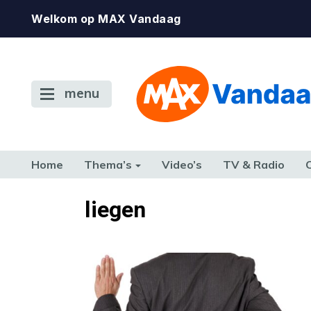
Welkom op MAX Vandaag
menu
Home
Thema’s
Video’s
TV & Radio
CONSUMENT
ETEN & DRINKEN
FAMILIE & RELATIE
GELD, W
liegen
TERUG NAAR TOEN