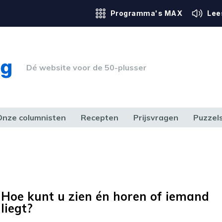
Programma's MAX
Lee
Dé website voor de 50-plusser
Onze columnisten
Recepten
Prijsvragen
Puzzel
ERK & RECHT
GEZONDHEID & SPORT
HUIS, TUIN & HOBBY
MEDIA & 
Hoe kunt u zien én horen of iemand
liegt?