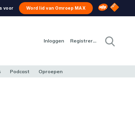
NPO Star
Omroep MAX
s voor
Word lid van Omroep MAX
Inloggen
Registreren
s
Podcast
Oproepen
CULTUUR
NATUUR & MILIEU
REIZEN & VERKEER