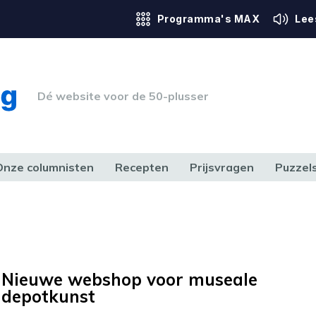
Programma's MAX
Lee
Dé website voor de 50-plusser
Onze columnisten
Recepten
Prijsvragen
Puzzel
ERK & RECHT
GEZONDHEID & SPORT
HUIS, TUIN & HOBBY
MEDIA & 
Nieuwe webshop voor museale
depotkunst