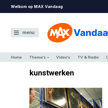
Welkom op MAX Vandaag
menu
Home
Thema’s
Video’s
TV & Radio
CONSUMENT
ETEN & DRINKEN
FAMILIE & RELATIE
GELD, W
kunstwerken
TERUG NAAR TOEN