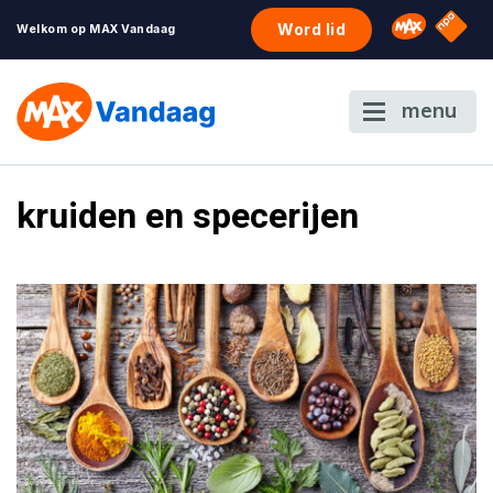
NPO S
Omroep 
Word lid
Welkom op MAX Vandaag
menu
kruiden en specerijen