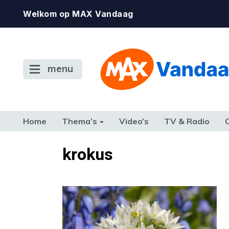
Welkom op MAX Vandaag
menu
Home
Thema’s
Video’s
TV & Radio
CONSUMENT
ETEN & DRINKEN
FAMILIE & RELATIE
GELD, W
krokus
TERUG NAAR TOEN