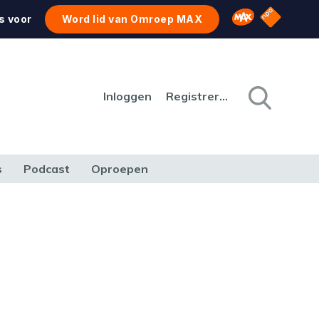
NPO Star
Omroep MAX
s voor
Word lid van Omroep MAX
Inloggen
Registreren
s
Podcast
Oproepen
CULTUUR
NATUUR & MILIEU
REIZEN & VERKEER