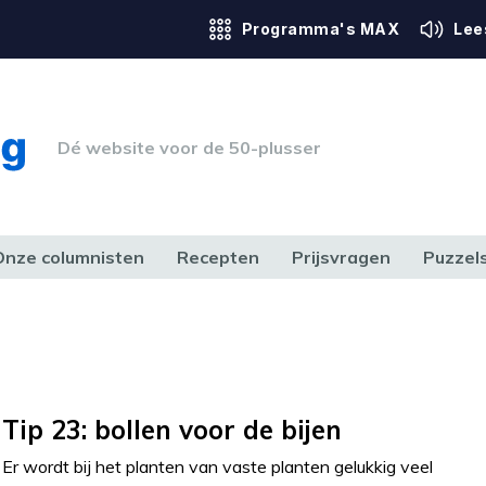
Programma's MAX
Lee
Dé website voor de 50-plusser
Onze columnisten
Recepten
Prijsvragen
Puzzel
ERK & RECHT
GEZONDHEID & SPORT
HUIS, TUIN & HOBBY
MEDIA & 
Tip 23: bollen voor de bijen
Er wordt bij het planten van vaste planten gelukkig veel