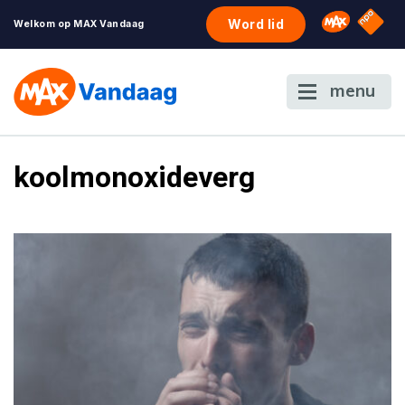
NPO S
Omroep 
Word lid
Welkom op MAX Vandaag
menu
koolmonoxideverg