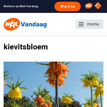
NPO S
Omroep 
Word lid
Welkom op MAX Vandaag
menu
kievitsbloem