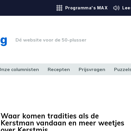
Programma's MAX
Lee
Dé website voor de 50-plusser
Onze columnisten
Recepten
Prijsvragen
Puzzel
ERK & RECHT
GEZONDHEID & SPORT
HUIS, TUIN & HOBBY
MEDIA & 
Waar komen tradities als de
Kerstman vandaan en meer weetjes
over Kerstmis