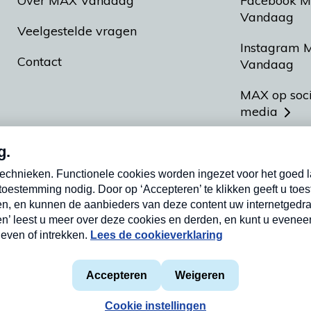
Over MAX Vandaag
Facebook 
Vandaag
Veelgestelde vragen
Instagram 
Contact
Vandaag
MAX op soc
media
MAX vakan
Meldpunt A
Heel Hollan
aarden
Privacyverklaring
Cookieverklaring