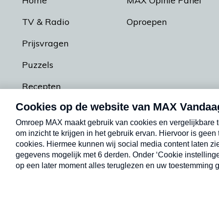
Home
MAX Opinie Panel
TV & Radio
Oproepen
Prijsvragen
Puzzels
Recepten
Podcasts
Contact
Algemene voorw
Kwetsbaarheid melden