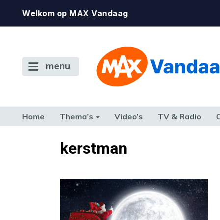
Welkom op MAX Vandaag
menu
Home
Thema’s
Video’s
TV & Radio
CONSUMENT
ETEN & DRINKEN
FAMILIE & RELATIE
GELD, W
kerstman
TERUG NAAR TOEN