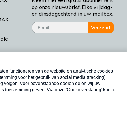
MAX
Neem hier een gratis abonnement
op onze nieuwsbrief. Elke vrijdag-
en dinsdagochtend in uw mailbox.
MAX
Verzend
iale
tieman
ctueel
Nieuwsbrief
d Bakt
Neem hier een gratis abonnement op onze
nieuwsbrief. Elke vrijdag- en dinsdagochtend in uw
mailbox.
Copyright © 2026 MAX Vandaag -
Omroep MAX
privacyverklaring