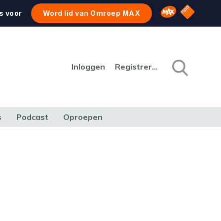
NPO Star
Omroep MAX
s voor
Word lid van Omroep MAX
Inloggen
Registreren
s
Podcast
Oproepen
CULTUUR
NATUUR & MILIEU
REIZEN & VERKEER