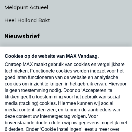
Meldpunt Actueel
Heel Holland Bakt
Nieuwsbrief
Neem hier een gratis abonnement op onze
nieuwsbrief. Elke vrijdag- en dinsdagochtend in
uw mailbox.
Verzend