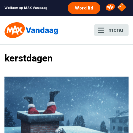
NPO S
Omroep 
Word lid
Welkom op MAX Vandaag
menu
kerstdagen