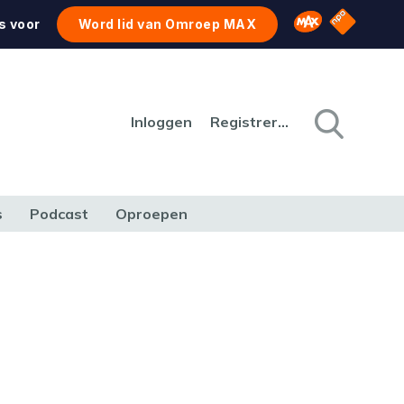
NPO Star
Omroep MAX
s voor
Word lid van Omroep MAX
Inloggen
Registreren
s
Podcast
Oproepen
CULTUUR
NATUUR & MILIEU
REIZEN & VERKEER