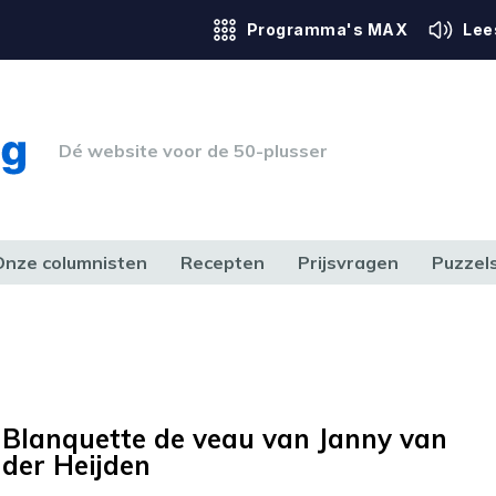
Programma's MAX
Lee
Dé website voor de 50-plusser
Onze columnisten
Recepten
Prijsvragen
Puzzel
ERK & RECHT
GEZONDHEID & SPORT
HUIS, TUIN & HOBBY
MEDIA & 
Blanquette de veau van Janny van
der Heijden