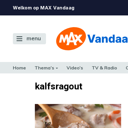
Welkom op MAX Vandaag
menu
Home
Thema’s
Video’s
TV & Radio
CONSUMENT
ETEN & DRINKEN
FAMILIE & RELATIE
GELD, W
kalfsragout
TERUG NAAR TOEN