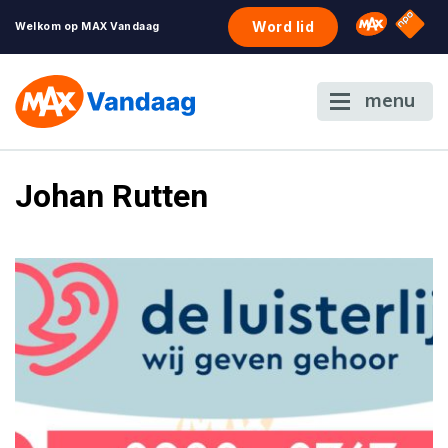
NPO S
Omroep 
Word lid
Welkom op MAX Vandaag
menu
Johan Rutten