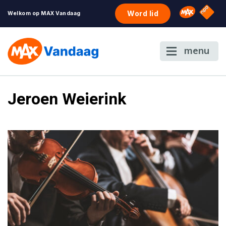
NPO S
Omroep 
Word lid
Welkom op MAX Vandaag
menu
Jeroen Weierink