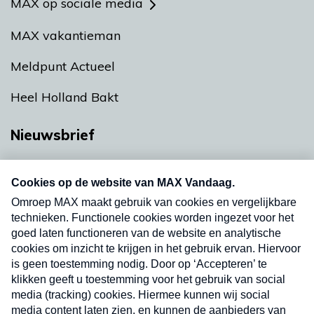
MAX op sociale media
MAX vakantieman
Meldpunt Actueel
Heel Holland Bakt
Nieuwsbrief
Neem hier een gratis abonnement op onze
nieuwsbrief. Elke vrijdag- en dinsdagochtend in
uw mailbox.
Verzend