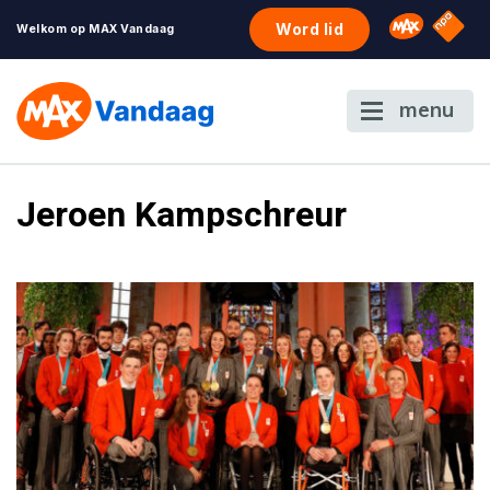
NPO S
Omroep 
Word lid
Welkom op MAX Vandaag
menu
Jeroen Kampschreur