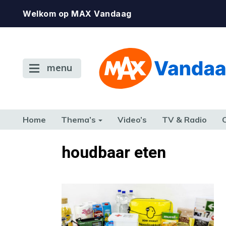
Welkom op MAX Vandaag
menu
Home
Thema’s
Video’s
TV & Radio
CONSUMENT
ETEN & DRINKEN
FAMILIE & RELATIE
GELD, W
houdbaar eten
TERUG NAAR TOEN