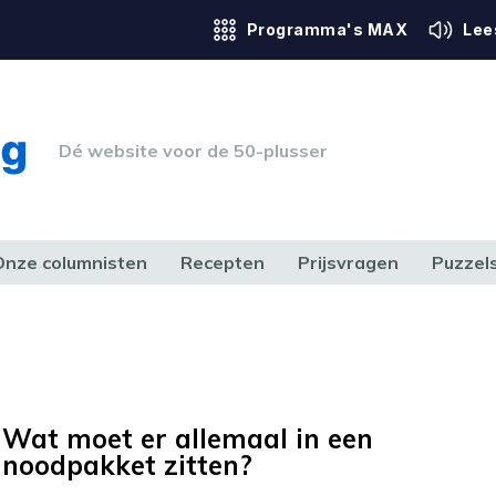
Programma's MAX
Lee
Dé website voor de 50-plusser
Onze columnisten
Recepten
Prijsvragen
Puzzel
ERK & RECHT
GEZONDHEID & SPORT
HUIS, TUIN & HOBBY
MEDIA & 
Wat moet er allemaal in een
noodpakket zitten?