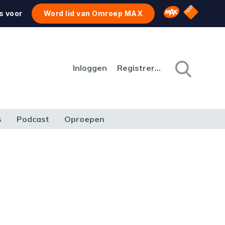
NPO Star
Omroep MAX
s voor
Word lid van Omroep MAX
Inloggen
Registreren
s
Podcast
Oproepen
CULTUUR
NATUUR & MILIEU
REIZEN & VERKEER