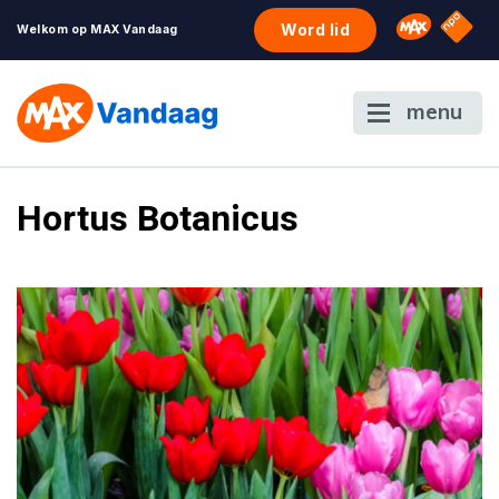
NPO S
Omroep 
Word lid
Welkom op MAX Vandaag
menu
Hortus Botanicus