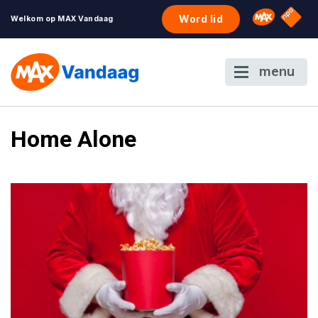
NPO S
Omroep 
Word lid
Welkom op MAX Vandaag
menu
Home Alone