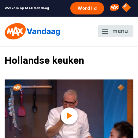
NPO S
Omroep 
Word lid
Welkom op MAX Vandaag
menu
Hollandse keuken