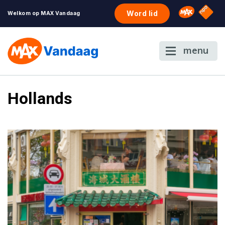
NPO S
Omroep 
Word lid
Welkom op MAX Vandaag
menu
Hollands