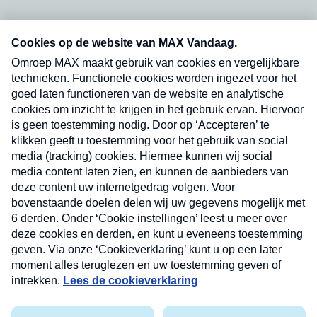
Neem hier een gratis abonnement op onze
nieuwsbrief. Elke vrijdag- en dinsdagochtend in
uw mailbox.
Verzend
Nieuwsbrief
Neem hier een gratis abonnement op onze
nieuwsbrief. Elke vrijdag- en dinsdagochtend in uw
mailbox.
Contact
Algemene voorwaarden
Privacyverklaring
Cookieverklaring