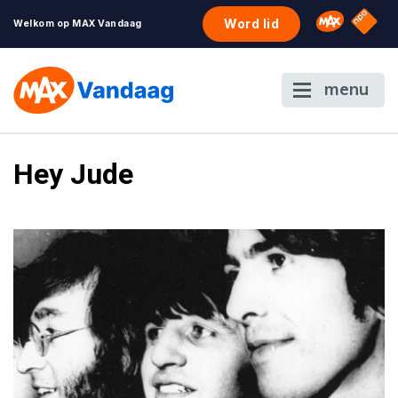
NPO S
Omroep 
Word lid
Welkom op MAX Vandaag
menu
Hey Jude