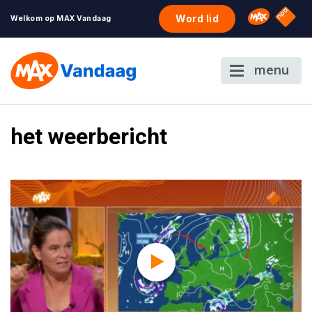
NPO S
Omroep 
Word lid
Welkom op MAX Vandaag
menu
het weerbericht