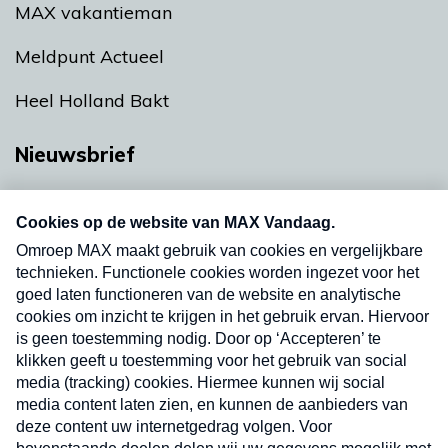
MAX vakantieman
Meldpunt Actueel
Heel Holland Bakt
Nieuwsbrief
Neem hier een gratis abonnement op onze
nieuwsbrief. Elke vrijdag- en dinsdagochtend in
uw mailbox.
Verzend