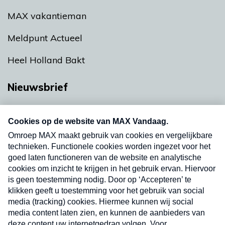
MAX vakantieman
Meldpunt Actueel
Heel Holland Bakt
Nieuwsbrief
Neem hier een gratis abonnement op onze
nieuwsbrief. Elke vrijdag- en dinsdagochtend in
uw mailbox.
Verzend