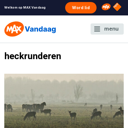
NPO S
Omroep 
Word lid
Welkom op MAX Vandaag
menu
heckrunderen