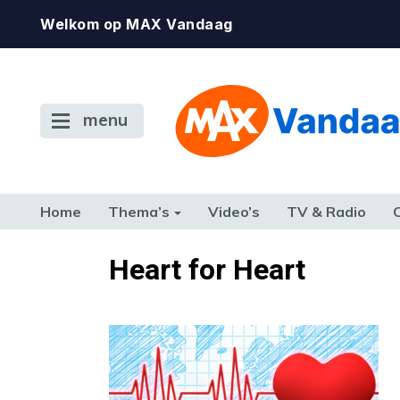
Welkom op MAX Vandaag
menu
Home
Thema’s
Video’s
TV & Radio
CONSUMENT
ETEN & DRINKEN
FAMILIE & RELATIE
GELD, W
Heart for Heart
TERUG NAAR TOEN