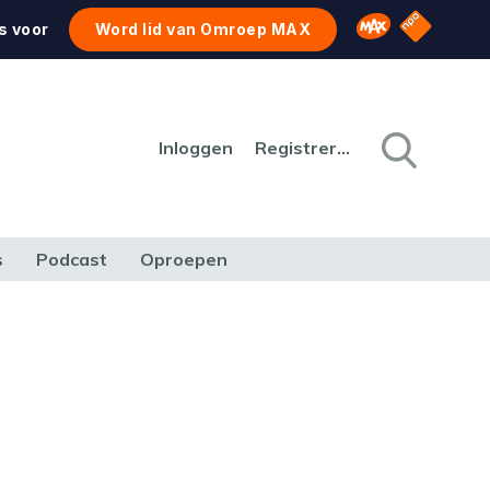
NPO Star
Omroep MAX
s voor
Word lid van Omroep MAX
Inloggen
Registreren
s
Podcast
Oproepen
CULTUUR
NATUUR & MILIEU
REIZEN & VERKEER