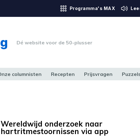
Programma's MAX
Lee
Dé website voor de 50-plusser
Onze columnisten
Recepten
Prijsvragen
Puzzel
ERK & RECHT
GEZONDHEID & SPORT
HUIS, TUIN & HOBBY
MEDIA & 
Wereldwijd onderzoek naar
hartritmestoornissen via app