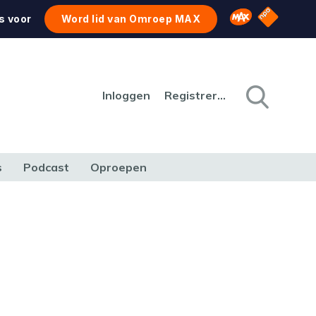
NPO Star
Omroep MAX
s voor
Word lid van Omroep MAX
Inloggen
Registreren
s
Podcast
Oproepen
CULTUUR
NATUUR & MILIEU
REIZEN & VERKEER