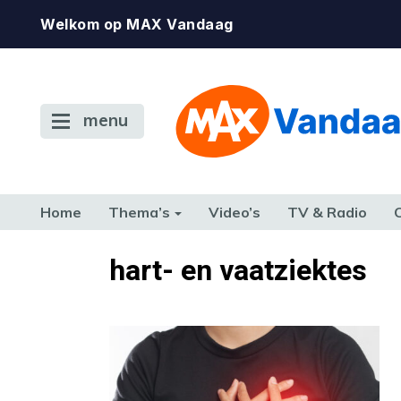
Welkom op MAX Vandaag
menu
Home
Thema’s
Video’s
TV & Radio
CONSUMENT
ETEN & DRINKEN
FAMILIE & RELATIE
GELD, W
hart- en vaatziektes
TERUG NAAR TOEN