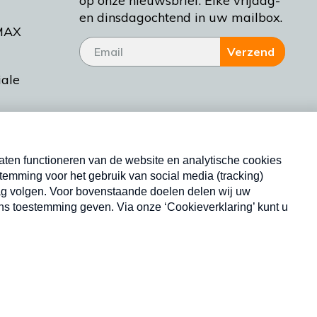
op onze nieuwsbrief. Elke vrijdag-
en dinsdagochtend in uw mailbox.
MAX
Verzend
iale
tieman
ctueel
Nieuwsbrief
d Bakt
Neem hier een gratis abonnement op onze
nieuwsbrief. Elke vrijdag- en dinsdagochtend in uw
mailbox.
Copyright © 2026 MAX Vandaag -
Omroep MAX
privacyverklaring