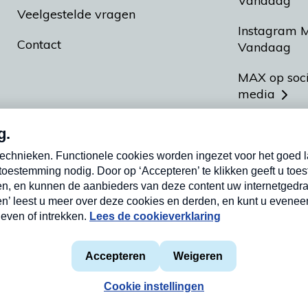
Vandaag
Veelgestelde vragen
Instagram 
Contact
Vandaag
MAX op soc
media
MAX vakan
Meldpunt A
Heel Hollan
aarden
Privacyverklaring
Cookieverklaring