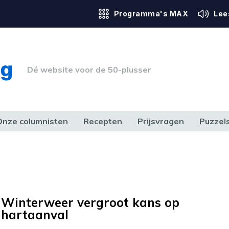
Programma's MAX
Lee
Dé website voor de 50-plusser
Onze columnisten
Recepten
Prijsvragen
Puzzel
ERK & RECHT
GEZONDHEID & SPORT
HUIS, TUIN & HOBBY
MEDIA & 
Winterweer vergroot kans op
hartaanval