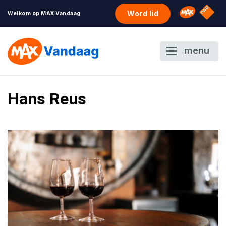
NPO S
Omroep 
Word lid
Welkom op MAX Vandaag
menu
Hans Reus