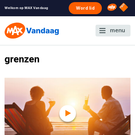
NPO S
Omroep 
Word lid
Welkom op MAX Vandaag
menu
grenzen