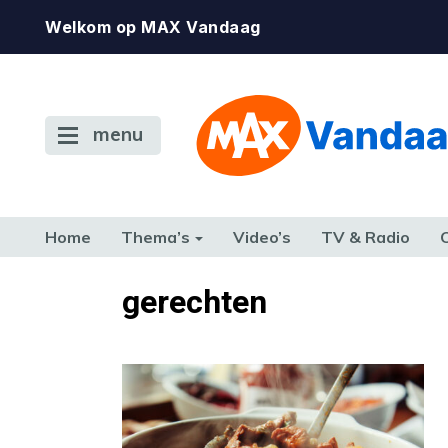
Welkom op MAX Vandaag
menu
Home
Thema’s
Video’s
TV & Radio
CONSUMENT
ETEN & DRINKEN
FAMILIE & RELATIE
GELD, W
gerechten
TERUG NAAR TOEN