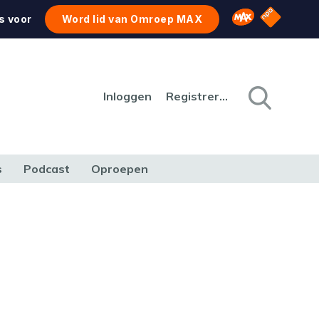
NPO Star
Omroep MAX
s voor
Word lid van Omroep MAX
Inloggen
Registreren
s
Podcast
Oproepen
CULTUUR
NATUUR & MILIEU
REIZEN & VERKEER