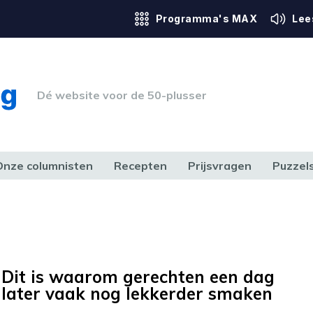
Programma's MAX
Lee
Dé website voor de 50-plusser
Onze columnisten
Recepten
Prijsvragen
Puzzel
ERK & RECHT
GEZONDHEID & SPORT
HUIS, TUIN & HOBBY
MEDIA & 
Dit is waarom gerechten een dag
later vaak nog lekkerder smaken