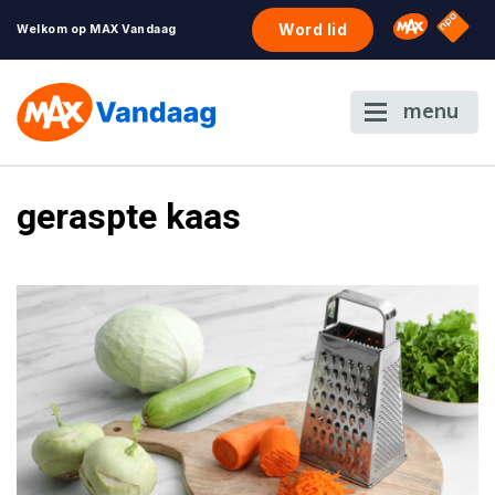
NPO S
Omroep 
Word lid
Welkom op MAX Vandaag
menu
geraspte kaas