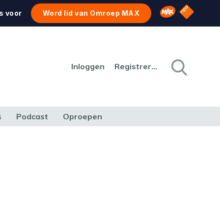
NPO Star
Omroep MAX
s voor
Word lid van Omroep MAX
Inloggen
Registreren
s
Podcast
Oproepen
CULTUUR
NATUUR & MILIEU
REIZEN & VERKEER