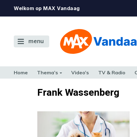
Welkom op MAX Vandaag
menu
Home
Thema’s
Video’s
TV & Radio
CONSUMENT
ETEN & DRINKEN
FAMILIE & RELATIE
GELD, W
Frank Wassenberg
TERUG NAAR TOEN