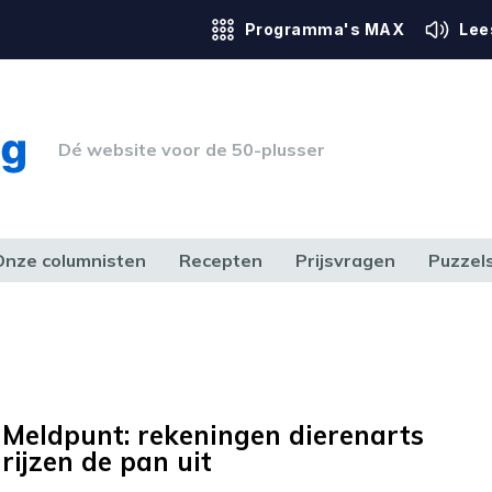
Programma's MAX
Lee
Dé website voor de 50-plusser
Onze columnisten
Recepten
Prijsvragen
Puzzel
ERK & RECHT
GEZONDHEID & SPORT
HUIS, TUIN & HOBBY
MEDIA & 
Meldpunt: rekeningen dierenarts
rijzen de pan uit