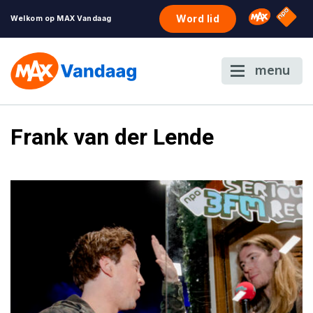
NPO S
Omroep 
Word lid
Welkom op MAX Vandaag
menu
Frank van der Lende