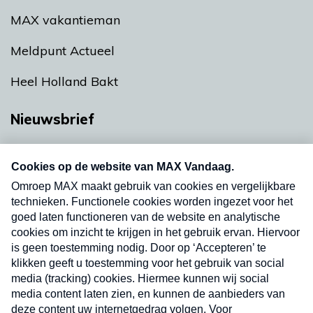
MAX vakantieman
Meldpunt Actueel
Heel Holland Bakt
Nieuwsbrief
Neem hier een gratis abonnement op onze
nieuwsbrief. Elke vrijdag- en dinsdagochtend in
uw mailbox.
Verzend