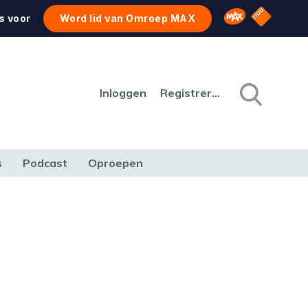
NPO Star
Omroep MAX
s voor
Word lid van Omroep MAX
Inloggen
Registreren
s
Podcast
Oproepen
CULTUUR
NATUUR & MILIEU
REIZEN & VERKEER