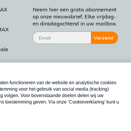
MAX
Neem hier een gratis abonnement
op onze nieuwsbrief. Elke vrijdag-
en dinsdagochtend in uw mailbox.
MAX
Verzend
iale
tieman
ctueel
Nieuwsbrief
d Bakt
Neem hier een gratis abonnement op onze
nieuwsbrief. Elke vrijdag- en dinsdagochtend in uw
mailbox.