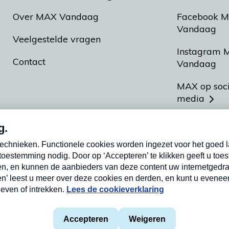
Over MAX Vandaag
Facebook 
Vandaag
Veelgestelde vragen
Instagram 
Contact
Vandaag
MAX op soc
media
MAX vakan
Meldpunt A
Heel Hollan
aarden
Privacyverklaring
Cookieverklaring