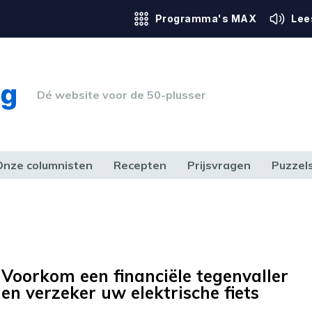
Programma's MAX
Lee
Dé website voor de 50-plusser
Onze columnisten
Recepten
Prijsvragen
Puzzel
ERK & RECHT
GEZONDHEID & SPORT
HUIS, TUIN & HOBBY
MEDIA & 
Voorkom een financiële tegenvaller
en verzeker uw elektrische fiets