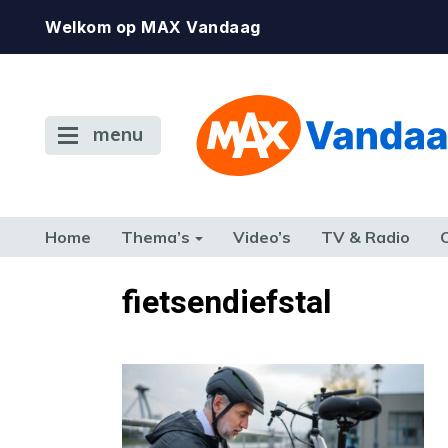
Welkom op MAX Vandaag
menu
Home
Thema’s
Video’s
TV & Radio
CONSUMENT
ETEN & DRINKEN
FAMILIE & RELATIE
GELD, W
fietsendiefstal
TERUG NAAR TOEN