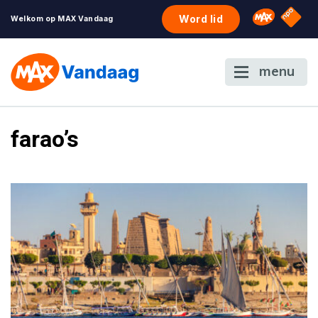
NPO S
Omroep 
Word lid
Welkom op MAX Vandaag
menu
farao’s