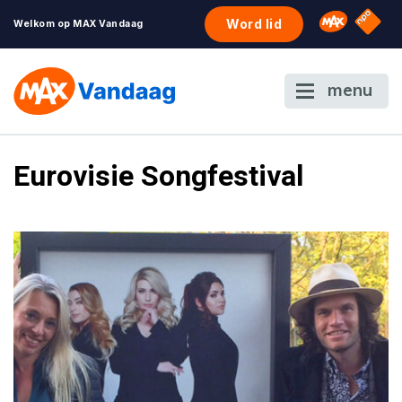
NPO S
Omroep 
Word lid
Welkom op MAX Vandaag
menu
Eurovisie Songfestival