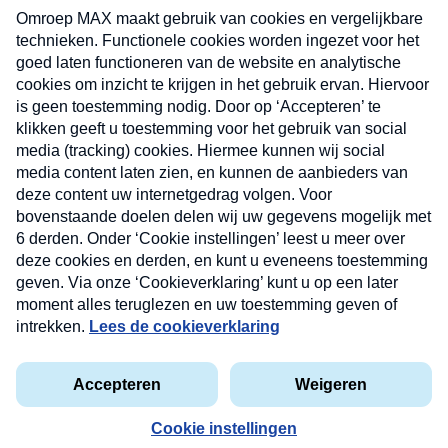
uw mailbox.
Verzend
Nieuwsbrief
Neem hier een gratis abonnement op onze
nieuwsbrief. Elke vrijdag- en dinsdagochtend in uw
mailbox.
Contact
Algemene voorwaarden
Privacyverklaring
Cookieverklaring
Kwetsbaarheid melden
privacyverklaring
Copyright © 2026 MAX Vandaag -
Omroep MAX