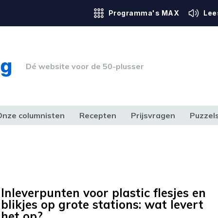
Programma's MAX
Lee
Dé website voor de 50-plusser
Onze columnisten
Recepten
Prijsvragen
Puzzel
ERK & RECHT
GEZONDHEID & SPORT
HUIS, TUIN & HOBBY
MEDIA & 
Inleverpunten voor plastic flesjes en
blikjes op grote stations: wat levert
het op?