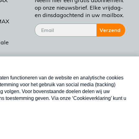
MAX
Neem hier een gratis abonnement
op onze nieuwsbrief. Elke vrijdag-
en dinsdagochtend in uw mailbox.
MAX
Verzend
iale
tieman
ctueel
Nieuwsbrief
d Bakt
Neem hier een gratis abonnement op onze
nieuwsbrief. Elke vrijdag- en dinsdagochtend in uw
mailbox.
Copyright © 2026 MAX Vandaag -
Omroep MAX
privacyverklaring