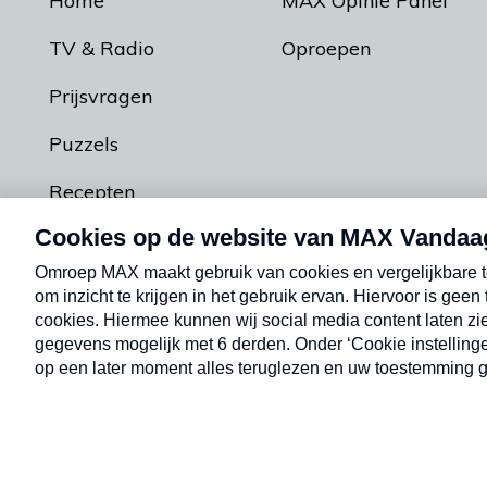
Home
MAX Opinie Panel
TV & Radio
Oproepen
Prijsvragen
Puzzels
Recepten
Podcasts
Contact
Algemene voorw
Kwetsbaarheid melden