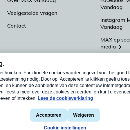
Over MAX Vandaag
Facebook 
Vandaag
Veelgestelde vragen
Instagram 
Contact
Vandaag
MAX op soc
media
MAX vakan
Meldpunt A
Heel Hollan
aarden
Privacyverklaring
Cookieverklaring