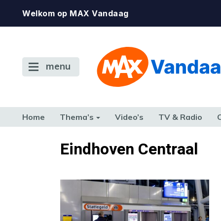
Welkom op MAX Vandaag
menu
Home
Thema’s
Video’s
TV & Radio
CONSUMENT
ETEN & DRINKEN
FAMILIE & RELATIE
GELD, W
Eindhoven Centraal
TERUG NAAR TOEN