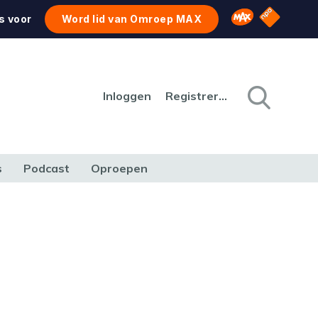
NPO Star
Omroep MAX
s voor
Word lid van Omroep MAX
Inloggen
Registreren
s
Podcast
Oproepen
CULTUUR
NATUUR & MILIEU
REIZEN & VERKEER