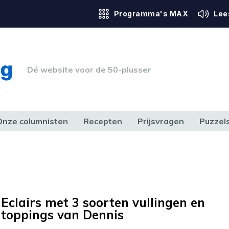
Programma's MAX
Lee
Dé website voor de 50-plusser
Onze columnisten
Recepten
Prijsvragen
Puzzel
ERK & RECHT
GEZONDHEID & SPORT
HUIS, TUIN & HOBBY
MEDIA & 
Eclairs met 3 soorten vullingen en
toppings van Dennis