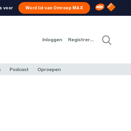
NPO Star
Omroep MAX
s voor
Word lid van Omroep MAX
Inloggen
Registreren
s
Podcast
Oproepen
CULTUUR
NATUUR & MILIEU
REIZEN & VERKEER