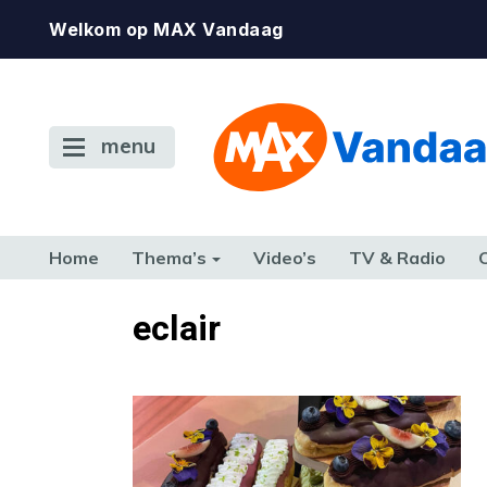
Welkom op MAX Vandaag
menu
Home
Thema’s
Video’s
TV & Radio
CONSUMENT
ETEN & DRINKEN
FAMILIE & RELATIE
GELD, W
eclair
TERUG NAAR TOEN