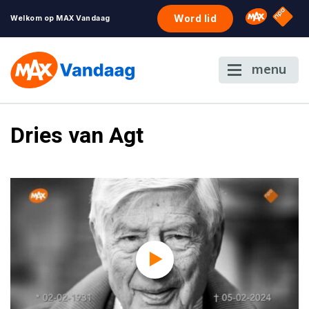
NPO S
Omroep 
Word lid
Welkom op MAX Vandaag
menu
Dries van Agt